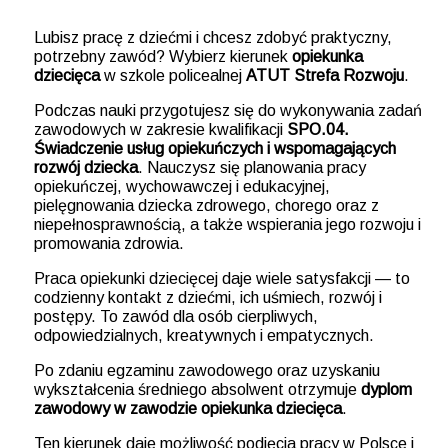
Lubisz pracę z dziećmi i chcesz zdobyć praktyczny,
potrzebny zawód? Wybierz kierunek
opiekunka
dziecięca
w szkole policealnej
ATUT Strefa Rozwoju
.
Podczas nauki przygotujesz się do wykonywania zadań
zawodowych w zakresie kwalifikacji
SPO.04.
Świadczenie usług opiekuńczych i wspomagających
rozwój dziecka
. Nauczysz się planowania pracy
opiekuńczej, wychowawczej i edukacyjnej,
pielęgnowania dziecka zdrowego, chorego oraz z
niepełnosprawnością, a także wspierania jego rozwoju i
promowania zdrowia.
Praca opiekunki dziecięcej daje wiele satysfakcji — to
codzienny kontakt z dziećmi, ich uśmiech, rozwój i
postępy. To zawód dla osób cierpliwych,
odpowiedzialnych, kreatywnych i empatycznych.
Po zdaniu egzaminu zawodowego oraz uzyskaniu
wykształcenia średniego absolwent otrzymuje
dyplom
zawodowy w zawodzie opiekunka dziecięca
.
Ten kierunek daje możliwość podjęcia pracy w Polsce i