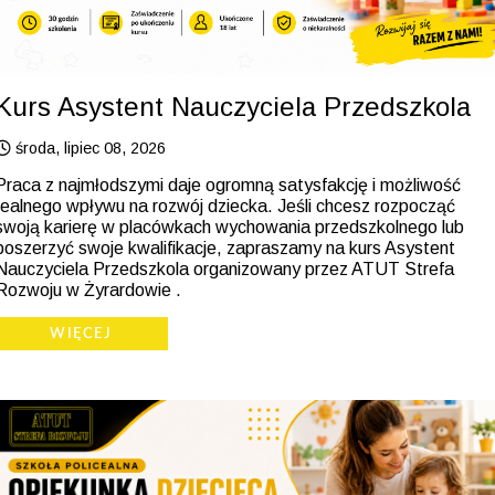
Kurs Asystent Nauczyciela Przedszkola
środa, lipiec 08, 2026
Praca z najmłodszymi daje ogromną satysfakcję i możliwość
realnego wpływu na rozwój dziecka. Jeśli chcesz rozpocząć
swoją karierę w placówkach wychowania przedszkolnego lub
poszerzyć swoje kwalifikacje, zapraszamy na kurs Asystent
Nauczyciela Przedszkola organizowany przez ATUT Strefa
Rozwoju w Żyrardowie .
WIĘCEJ