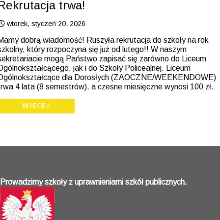
Rekrutacja trwa!
wtorek, styczeń 20, 2026
Mamy dobrą wiadomość! Ruszyła rekrutacja do szkoły na rok
szkolny, który rozpoczyna się już od lutego!! W naszym
sekretariacie mogą Państwo zapisać się zarówno do Liceum
Ogólnokształcącego, jak i do Szkoły Policealnej. Liceum
Ogólnokształcące dla Dorosłych (ZAOCZNE/WEEKENDOWE)
trwa 4 lata (8 semestrów), a czesne miesięczne wynosi 100 zł.
WIĘCEJ
Prowadzimy szkoły z uprawnieniami szkół publicznych.