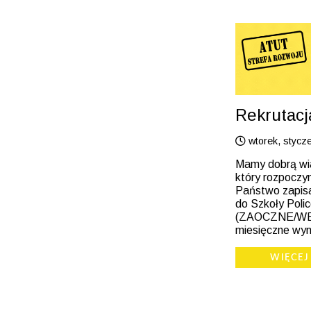
Rekrutacj
wtorek, stycz
Mamy dobrą wia
który rozpoczyn
Państwo zapisa
do Szkoły Poli
(ZAOCZNE/WEE
miesięczne wyn
WIĘCEJ