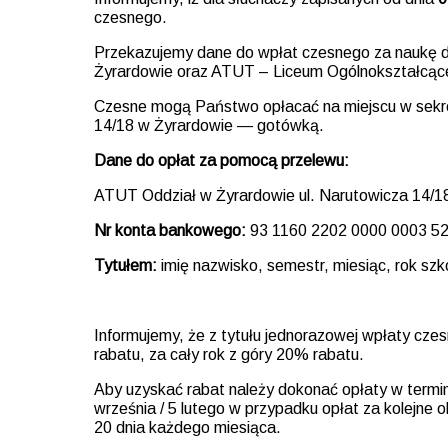
czesnego.
Przekazujemy dane do wpłat czesnego za naukę d
Żyrardowie oraz ATUT – Liceum Ogólnokształcące
Czesne mogą Państwo opłacać na miejscu w sekre
14/18 w Żyrardowie — gotówką.
Dane do opłat za pomocą przelewu:
ATUT Oddział w Żyrardowie ul. Narutowicza 14/1
Nr konta bankowego:
93 1160 2202 0000 0003 5
Tytułem:
imię nazwisko, semestr, miesiąc, rok szk
Informujemy, że z tytułu jednorazowej wpłaty cze
rabatu, za cały rok z góry 20% rabatu.
Aby uzyskać rabat należy dokonać opłaty w termin
września / 5 lutego w przypadku opłat za kolejne 
20 dnia każdego miesiąca.