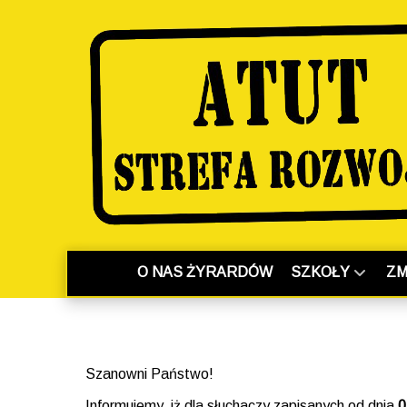
O NAS ŻYRARDÓW
SZKOŁY
ZM
Szanowni Państwo!
Informujemy, iż dla słuchaczy zapisanych od dnia
0