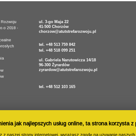
a Rozwoju
ul. 3-go Maja 22
41-500 Chorzów
o.o 2018 -
chorzow@atutstrefarozwoju.pl
cealne
tel. +48 513 759 842
orosłych
tel. +48 518 099 251
ia
ul. Gabriela Narutowicza 14/18
96-300 Żyrardów
zyrardow@atutstrefarozwoju.pl
ów
ów
tel. +48 512 103 165
enia jak najlepszych usług online, ta strona korzysta z 
sz z naszej strony internetowej, wyrażasz zgodę na używanie naszych 