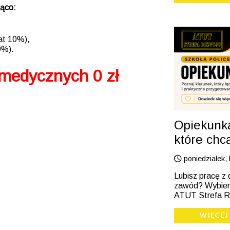
ąco:
bat 10%),
0%).
medycznych 0 zł
Opiekunka
które chc
poniedziałek, 
Lubisz pracę z 
zawód? Wybierz
ATUT Strefa R
WIĘCEJ