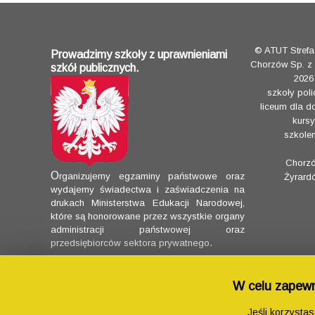
© ATUT Stref
Prowadzimy szkoły z uprawnieniami
Chorzów Sp. z 
szkół publicznych.
2026
szkoły poli
liceum dla d
kursy
szkolen
Chorz
O
rganizujemy egzaminy państwowe oraz
Żyrard
wydajemy świadectwa i zaświadczenia na
drukach Ministerstwa Edukacji Narodowej,
które są honorowane przez wszystkie organy
administracji państwowej oraz
.
przedsiębiorców sektora prywatnego
W celu zapewni
Jeśli korzysta