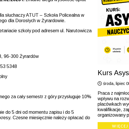
la słuchaczy ATUT – Szkoła Policealna w
go dla Dorosłych w Żyrardowie.
tariacie szkoły pod adresem ul. Narutowicza
8, 96-300 Żyrardów
253 5348
Kurs Asys
olny
środa, lipiec 
Praca z najmło
snego za cały semestr z góry przysługuje 10%
wpływu na rozwó
placówkach wyc
kwalifikacje, 
ie do 5 dni od momentu zapisu i do 5
organizowany p
okresy. Czesne miesięcznie należy opłacać do
WIĘCEJ