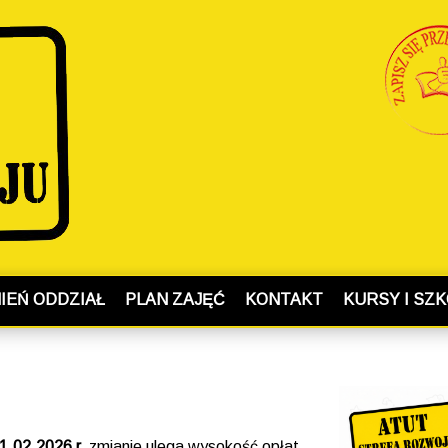
IEŃ ODDZIAŁ
PLAN ZAJĘĆ
KONTAKT
KURSY I SZK
1.02.2026 r.
zmianie ulega wysokość opłat