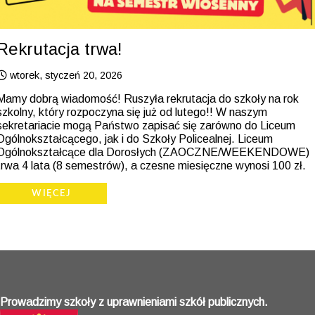
Rekrutacja trwa!
wtorek, styczeń 20, 2026
Mamy dobrą wiadomość! Ruszyła rekrutacja do szkoły na rok
szkolny, który rozpoczyna się już od lutego!! W naszym
sekretariacie mogą Państwo zapisać się zarówno do Liceum
Ogólnokształcącego, jak i do Szkoły Policealnej. Liceum
Ogólnokształcące dla Dorosłych (ZAOCZNE/WEEKENDOWE)
trwa 4 lata (8 semestrów), a czesne miesięczne wynosi 100 zł.
WIĘCEJ
Prowadzimy szkoły z uprawnieniami szkół publicznych.