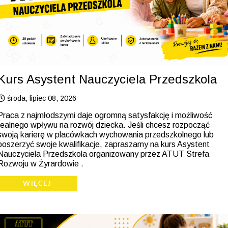
Kurs Asystent Nauczyciela Przedszkola
środa, lipiec 08, 2026
Praca z najmłodszymi daje ogromną satysfakcję i możliwość
realnego wpływu na rozwój dziecka. Jeśli chcesz rozpocząć
swoją karierę w placówkach wychowania przedszkolnego lub
poszerzyć swoje kwalifikacje, zapraszamy na kurs Asystent
Nauczyciela Przedszkola organizowany przez ATUT Strefa
Rozwoju w Żyrardowie .
WIĘCEJ